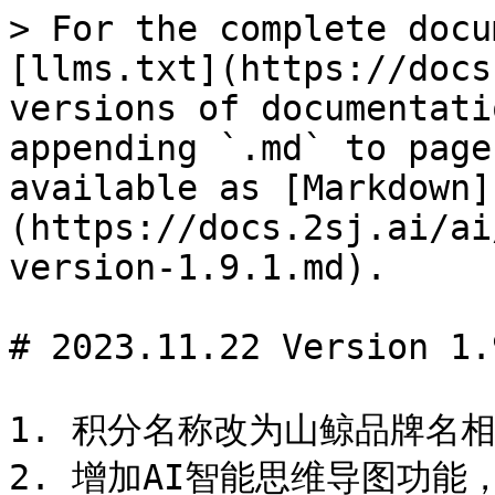
> For the complete docu
[llms.txt](https://docs
versions of documentati
appending `.md` to page
available as [Markdown]
(https://docs.2sj.ai/ai
version-1.9.1.md).

# 2023.11.22 Version 1.9
1. 积分名称改为山鲸品牌名相关
2. 增加AI智能思维导图功能